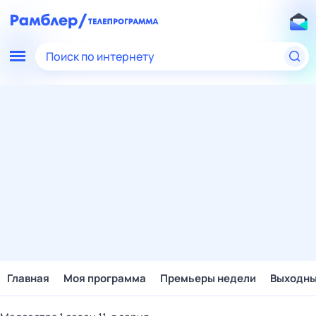
Поиск по интернету
Главная
Моя программа
Премьеры недели
Выходн