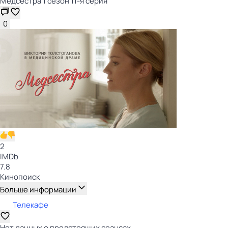
Медсестра 1 сезон 11-я серия
0
2
IMDb
7.8
Кинопоиск
Больше информации
Телекафе
Нет данных о предстоящих сеансах