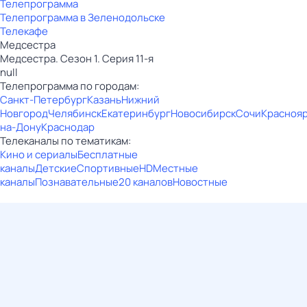
Телепрограмма
Телепрограмма в Зеленодольске
Телекафе
Медсестра
Медсестра. Сезон 1. Серия 11-я
null
Телепрограмма по городам:
Санкт-Петербург
Казань
Нижний
Новгород
Челябинск
Екатеринбург
Новосибирск
Сочи
Красноя
на-Дону
Краснодар
Телеканалы по тематикам:
Кино и сериалы
Бесплатные
каналы
Детские
Спортивные
HD
Местные
каналы
Познавательные
20 каналов
Новостные