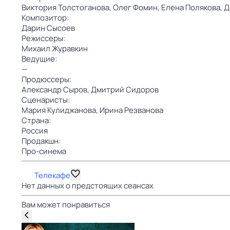
Виктория Толстоганова,
Олег Фомин,
Елена Полякова,
Д
Композитор:
Дарин Сысоев
Режиссеры:
Михаил Журавкин
Ведущие:
—
Продюссеры:
Александр Сыров,
Дмитрий Сидоров
Сценаристы:
Мария Кулиджанова,
Ирина Резванова
Страна:
Россия
Продакшн:
Про-синема
Телекафе
Нет данных о предстоящих сеансах
Вам может понравиться