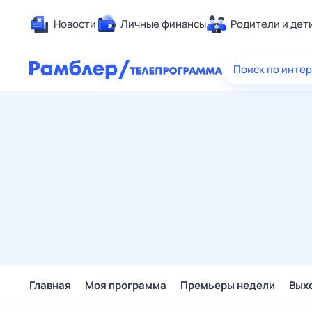
Новости
Личные финансы
Родители и дет
Здоровье
Поиск по инте
Развлечен
Дом и уют
Спорт
Карьера
Авто
Технологи
Жизненные
Сберегаем
Гороскопы
Главная
Моя программа
Премьеры недели
Вых