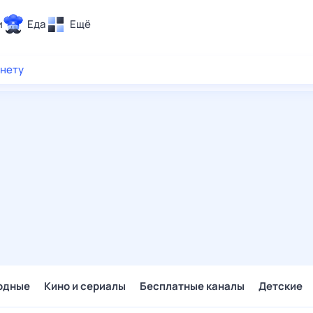
и
Еда
Ещё
Почта
рнету
ия и отдых
Поиск
Погода
ТВ-программа
и и тренды
 ситуации
 вместе
Помощь
одные
Кино и сериалы
Бесплатные каналы
Детские