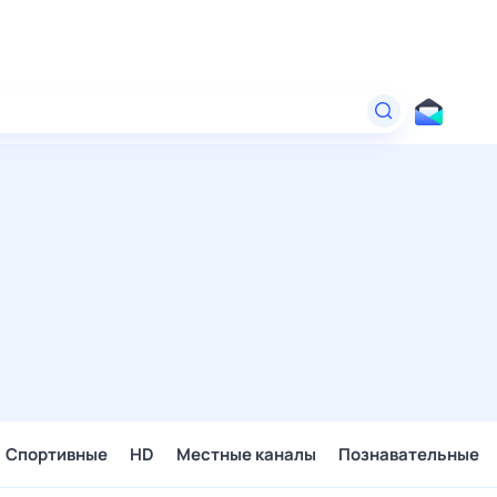
Спортивные
HD
Местные каналы
Познавательные