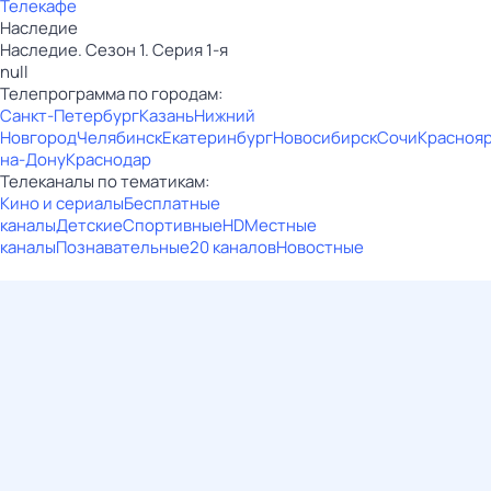
Телекафе
Наследие
Наследие. Сезон 1. Серия 1-я
null
Телепрограмма по городам:
Санкт-Петербург
Казань
Нижний
Новгород
Челябинск
Екатеринбург
Новосибирск
Сочи
Красноя
на-Дону
Краснодар
Телеканалы по тематикам:
Кино и сериалы
Бесплатные
каналы
Детские
Спортивные
HD
Местные
каналы
Познавательные
20 каналов
Новостные