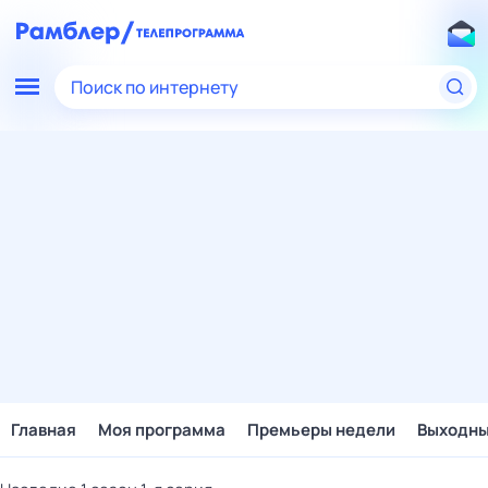
Поиск по интернету
Главная
Моя программа
Премьеры недели
Выходн