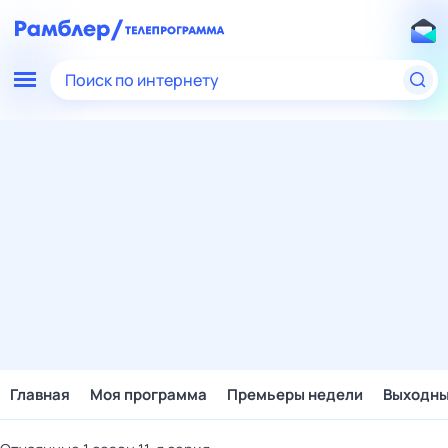
Поиск по интернету
Главная
Моя программа
Премьеры недели
Выходн