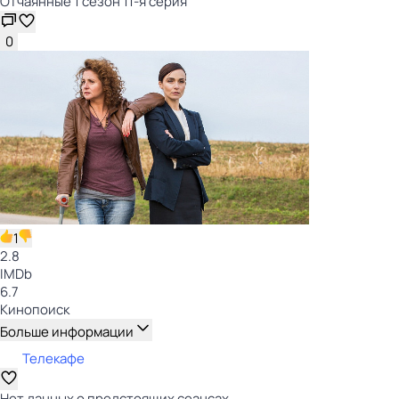
Отчаянные 1 сезон 11-я серия
0
1
2.8
IMDb
6.7
Кинопоиск
Больше информации
Телекафе
Нет данных о предстоящих сеансах