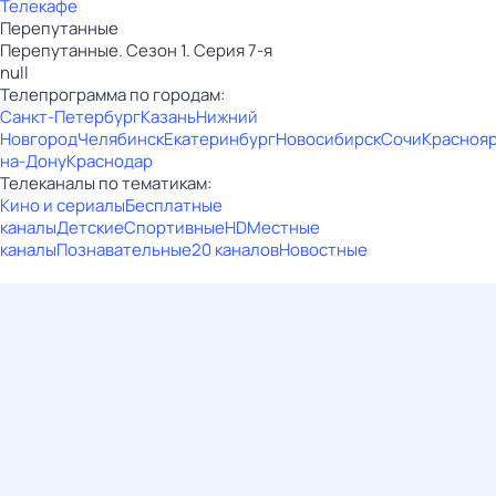
Телекафе
Перепутанные
Перепутанные. Сезон 1. Серия 7-я
null
Телепрограмма по городам:
Санкт-Петербург
Казань
Нижний
Новгород
Челябинск
Екатеринбург
Новосибирск
Сочи
Красноя
на-Дону
Краснодар
Телеканалы по тематикам:
Кино и сериалы
Бесплатные
каналы
Детские
Спортивные
HD
Местные
каналы
Познавательные
20 каналов
Новостные