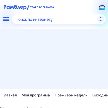
Поиск по интернету
Главная
Моя программа
Премьеры недели
Выходн