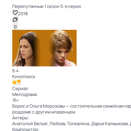
Перепутанные 1 сезон 5-я серия
2018
0
6.4
Кинопоиск
Сериал
Мелодрама
16
+
Борис и Ольга Морозовы — состоятельная семейная пар
роддоме с другим младенцем
Актеры:
Анатолий Белый,
Любовь Толкалина,
Дарья Калмыкова,
Композитор: