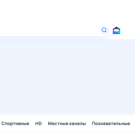
Спортивные
HD
Местные каналы
Познавательные