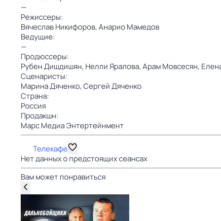
—
Режиссеры:
Вячеслав Никифоров,
Анарио Мамедов
Ведущие:
—
Продюссеры:
Рубен Дишдишян,
Нелли Яралова,
Арам Мовсесян,
Елен
Сценаристы:
Марина Дяченко,
Сергей Дяченко
Страна:
Россия
Продакшн:
Марс Медиа Энтертейнмент
Телекафе
Нет данных о предстоящих сеансах
Вам может понравиться