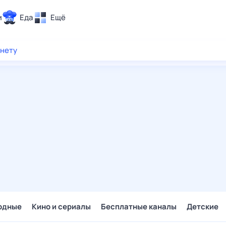
и
Еда
Ещё
Почта
рнету
ия и отдых
Поиск
Погода
ТВ-программа
и и тренды
 ситуации
 вместе
Помощь
одные
Кино и сериалы
Бесплатные каналы
Детские