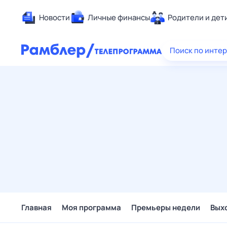
Новости
Личные финансы
Родители и дет
Здоровье
Поиск по инте
Развлечен
Дом и уют
Спорт
Карьера
Авто
Технологи
Жизненные
Сберегаем
Гороскопы
Главная
Моя программа
Премьеры недели
Вых