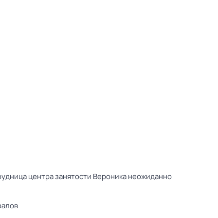
трудница центра занятости Вероника неожиданно
ралов