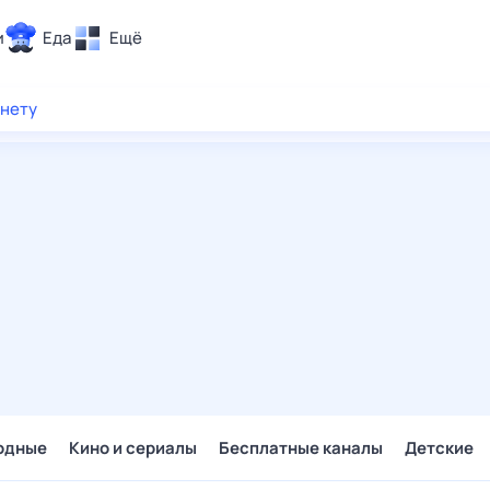
и
Еда
Ещё
Почта
рнету
ия и отдых
Поиск
Погода
ТВ-программа
и и тренды
 ситуации
 вместе
Помощь
одные
Кино и сериалы
Бесплатные каналы
Детские