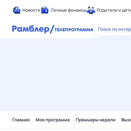
Новости
Личные финансы
Родители и дет
Здоровье
Поиск по инте
Развлечен
Дом и уют
Спорт
Карьера
Авто
Технологи
Жизненные
Сберегаем
Гороскопы
Главная
Моя программа
Премьеры недели
Вых