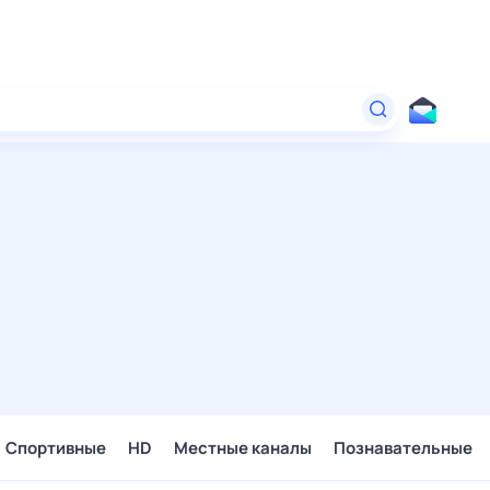
Спортивные
HD
Местные каналы
Познавательные