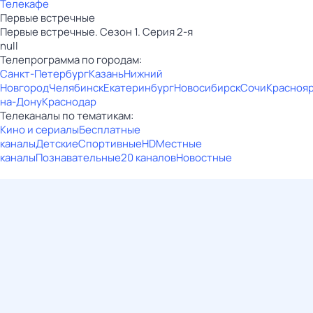
Телекафе
Первые встречные
Первые встречные. Сезон 1. Серия 2-я
null
Телепрограмма по городам:
Санкт-Петербург
Казань
Нижний
Новгород
Челябинск
Екатеринбург
Новосибирск
Сочи
Красноя
на-Дону
Краснодар
Телеканалы по тематикам:
Кино и сериалы
Бесплатные
каналы
Детские
Спортивные
HD
Местные
каналы
Познавательные
20 каналов
Новостные