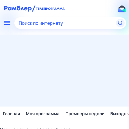
Поиск по интернету
Главная
Моя программа
Премьеры недели
Выходн