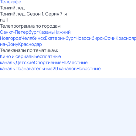
Телекафе
Тонкий лёд
Тонкий лёд. Сезон 1. Серия 7-я
null
Телепрограмма по городам:
Санкт-Петербург
Казань
Нижний
Новгород
Челябинск
Екатеринбург
Новосибирск
Сочи
Красноя
на-Дону
Краснодар
Телеканалы по тематикам:
Кино и сериалы
Бесплатные
каналы
Детские
Спортивные
HD
Местные
каналы
Познавательные
20 каналов
Новостные