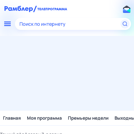
Поиск по интернету
Главная
Моя программа
Премьеры недели
Выходн