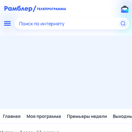
Поиск по интернету
Главная
Моя программа
Премьеры недели
Выходн