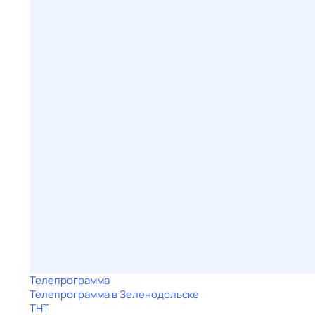
Телепрограмма
Телепрограмма в Зеленодольске
ТНТ