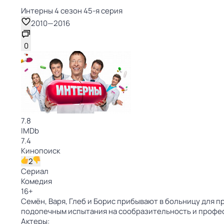
Интерны 4 сезон 45-я серия
2010
—
2016
0
7.8
IMDb
7.4
Кинопоиск
2
Сериал
Комедия
16
+
Семён, Варя, Глеб и Борис прибывают в больницу для 
подопечным испытания на сообразительность и профес
Актеры: