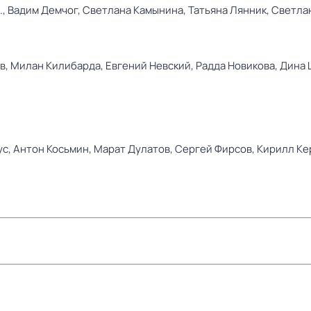
.,
Вадим Демчог,
Светлана Камынина,
Татьяна Лянник,
Светла
в,
Милан Килибарда,
Евгений Невский,
Радда Новикова,
Дина 
ус,
Антон Косьмин,
Марат Дулатов,
Сергей Фирсов,
Кирилл Ке