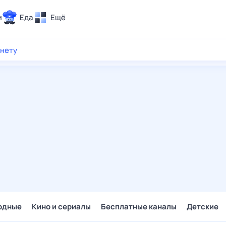
и
Еда
Ещё
Почта
рнету
ия и отдых
Поиск
Погода
ТВ-программа
и и тренды
 ситуации
 вместе
Помощь
одные
Кино и сериалы
Бесплатные каналы
Детские