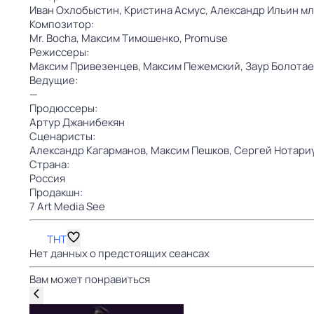
Иван Охлобыстин,
Кристина Асмус,
Александр Ильин мл
Композитор:
Mr. Bocha,
Максим Тимошенко,
Promuse
Режиссеры:
Максим Привезенцев,
Максим Пежемский,
Заур Болотае
Ведущие:
—
Продюссеры:
Артур Джанибекян
Сценаристы:
Александр Кагарманов,
Максим Пешков,
Сергей Нотари
Страна:
Россия
Продакшн:
7 Art Media See
ТНТ
Нет данных о предстоящих сеансах
Вам может понравиться