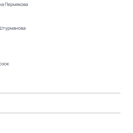
на Пермякова
Штурманова
рзок