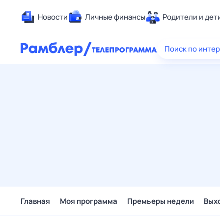
Новости
Личные финансы
Родители и дет
Здоровье
Поиск по инте
Развлечен
Дом и уют
Спорт
Карьера
Авто
Технологи
Жизненные
Сберегаем
Гороскопы
Главная
Моя программа
Премьеры недели
Вых