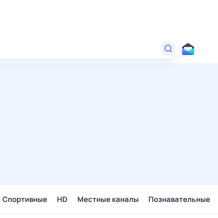
Спортивные
HD
Местные каналы
Познавательные