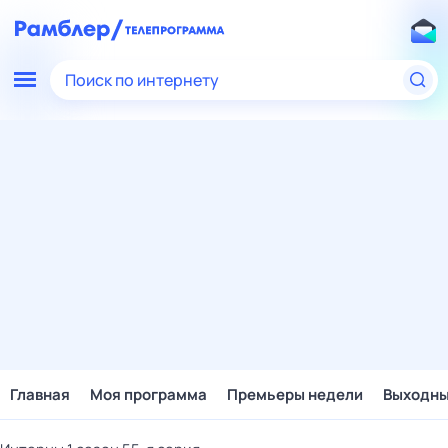
Поиск по интернету
Главная
Моя программа
Премьеры недели
Выходн