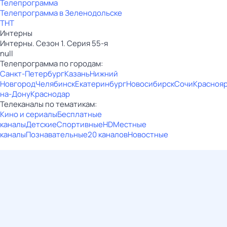
Телепрограмма
Телепрограмма в Зеленодольске
ТНТ
Интерны
Интерны. Сезон 1. Серия 55-я
null
Телепрограмма по городам:
Санкт-Петербург
Казань
Нижний
Новгород
Челябинск
Екатеринбург
Новосибирск
Сочи
Красноя
на-Дону
Краснодар
Телеканалы по тематикам:
Кино и сериалы
Бесплатные
каналы
Детские
Спортивные
HD
Местные
каналы
Познавательные
20 каналов
Новостные