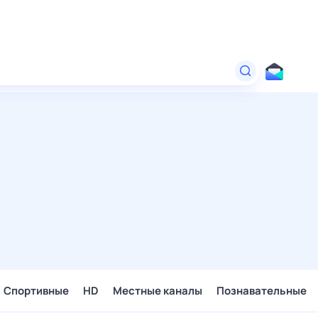
Спортивные
HD
Местные каналы
Познавательные