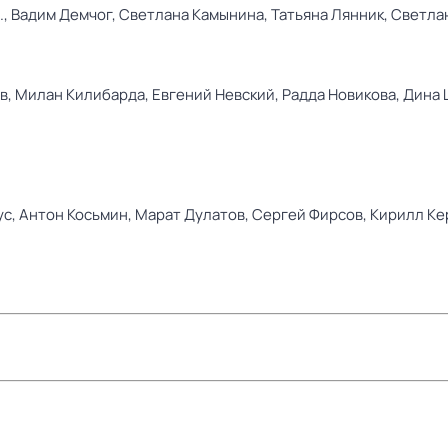
.,
Вадим Демчог,
Светлана Камынина,
Татьяна Лянник,
Светла
в,
Милан Килибарда,
Евгений Невский,
Радда Новикова,
Дина 
ус,
Антон Косьмин,
Марат Дулатов,
Сергей Фирсов,
Кирилл Ке