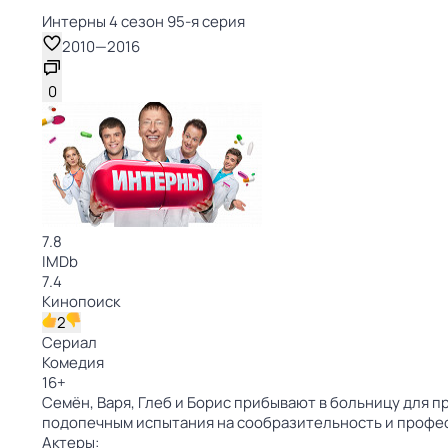
Интерны 4 сезон 95-я серия
2010
—
2016
0
7.8
IMDb
7.4
Кинопоиск
2
Сериал
Комедия
16
+
Семён, Варя, Глеб и Борис прибывают в больницу для 
подопечным испытания на сообразительность и профес
Актеры: