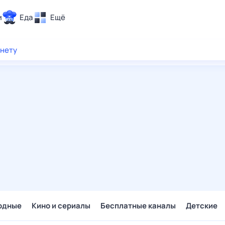
и
Еда
Ещё
Почта
рнету
ия и отдых
Поиск
Погода
ТВ-программа
и и тренды
 ситуации
 вместе
Помощь
одные
Кино и сериалы
Бесплатные каналы
Детские