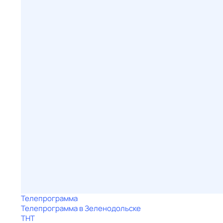
Телепрограмма
Телепрограмма в Зеленодольске
ТНТ