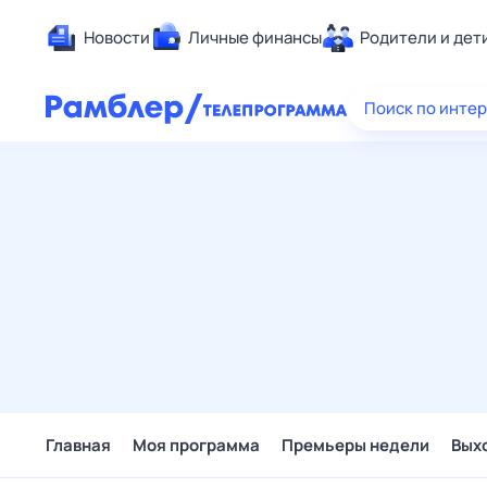
Новости
Личные финансы
Родители и дет
Здоровье
Поиск по инте
Развлечен
Дом и уют
Спорт
Карьера
Авто
Технологи
Жизненные
Сберегаем
Гороскопы
Главная
Моя программа
Премьеры недели
Вых