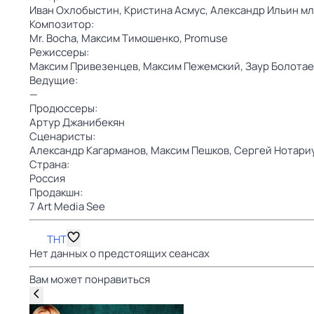
Иван Охлобыстин,
Кристина Асмус,
Александр Ильин мл
Композитор:
Mr. Bocha,
Максим Тимошенко,
Promuse
Режиссеры:
Максим Привезенцев,
Максим Пежемский,
Заур Болотае
Ведущие:
—
Продюссеры:
Артур Джанибекян
Сценаристы:
Александр Кагарманов,
Максим Пешков,
Сергей Нотари
Страна:
Россия
Продакшн:
7 Art Media See
ТНТ
Нет данных о предстоящих сеансах
Вам может понравиться