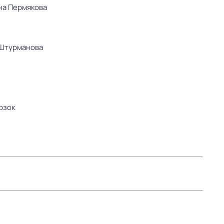
на Пермякова
Штурманова
рзок