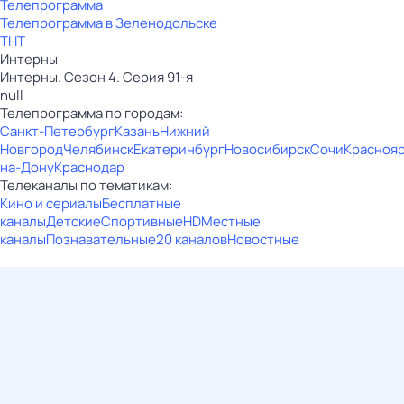
Телепрограмма
Телепрограмма в Зеленодольске
ТНТ
Интерны
Интерны. Сезон 4. Серия 91-я
null
Телепрограмма по городам:
Санкт-Петербург
Казань
Нижний
Новгород
Челябинск
Екатеринбург
Новосибирск
Сочи
Красноя
на-Дону
Краснодар
Телеканалы по тематикам:
Кино и сериалы
Бесплатные
каналы
Детские
Спортивные
HD
Местные
каналы
Познавательные
20 каналов
Новостные