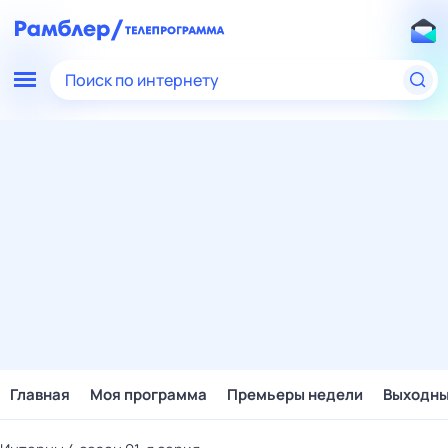
Поиск по интернету
Главная
Моя программа
Премьеры недели
Выходн