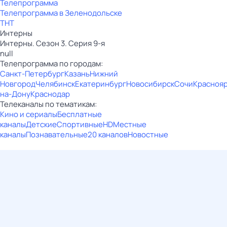
Телепрограмма
Телепрограмма в Зеленодольске
ТНТ
Интерны
Интерны. Сезон 3. Серия 9-я
null
Телепрограмма по городам:
Санкт-Петербург
Казань
Нижний
Новгород
Челябинск
Екатеринбург
Новосибирск
Сочи
Красноя
на-Дону
Краснодар
Телеканалы по тематикам:
Кино и сериалы
Бесплатные
каналы
Детские
Спортивные
HD
Местные
каналы
Познавательные
20 каналов
Новостные