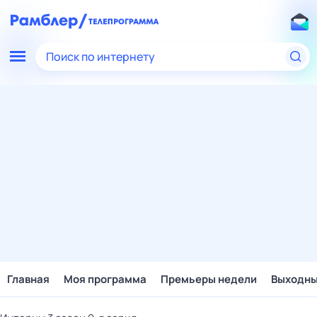
Поиск по интернету
Главная
Моя программа
Премьеры недели
Выходн