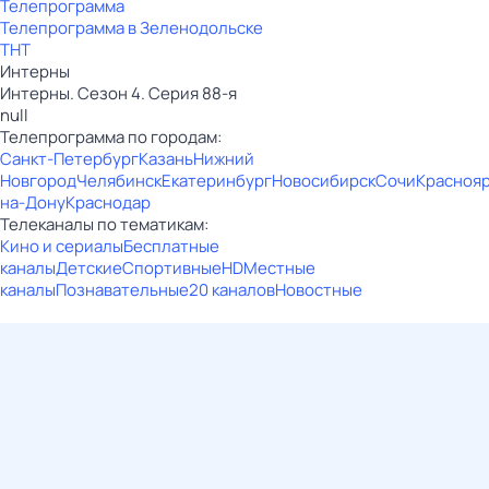
Телепрограмма
Телепрограмма в Зеленодольске
ТНТ
Интерны
Интерны. Сезон 4. Серия 88-я
null
Телепрограмма по городам:
Санкт-Петербург
Казань
Нижний
Новгород
Челябинск
Екатеринбург
Новосибирск
Сочи
Красноя
на-Дону
Краснодар
Телеканалы по тематикам:
Кино и сериалы
Бесплатные
каналы
Детские
Спортивные
HD
Местные
каналы
Познавательные
20 каналов
Новостные