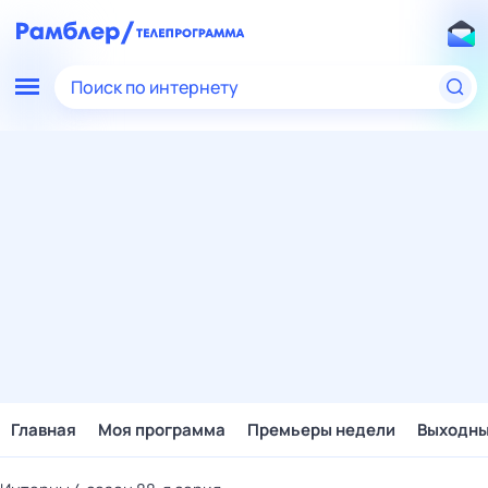
Поиск по интернету
Главная
Моя программа
Премьеры недели
Выходн