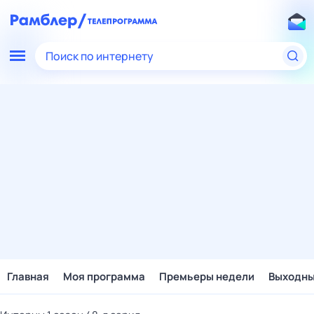
Поиск по интернету
Главная
Моя программа
Премьеры недели
Выходн