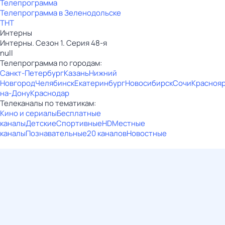
Телепрограмма
Телепрограмма в Зеленодольске
ТНТ
Интерны
Интерны. Сезон 1. Серия 48-я
null
Телепрограмма по городам:
Санкт-Петербург
Казань
Нижний
Новгород
Челябинск
Екатеринбург
Новосибирск
Сочи
Красноя
на-Дону
Краснодар
Телеканалы по тематикам:
Кино и сериалы
Бесплатные
каналы
Детские
Спортивные
HD
Местные
каналы
Познавательные
20 каналов
Новостные