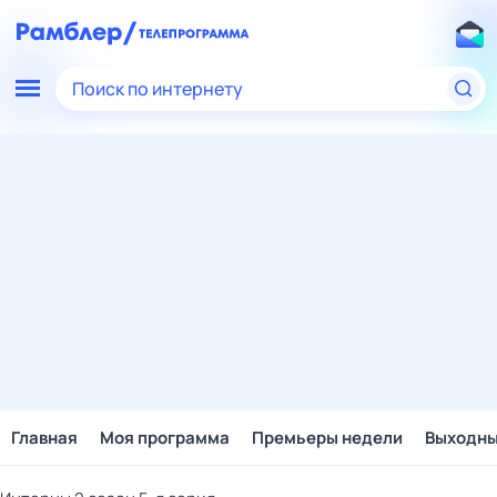
Поиск по интернету
Главная
Моя программа
Премьеры недели
Выходн