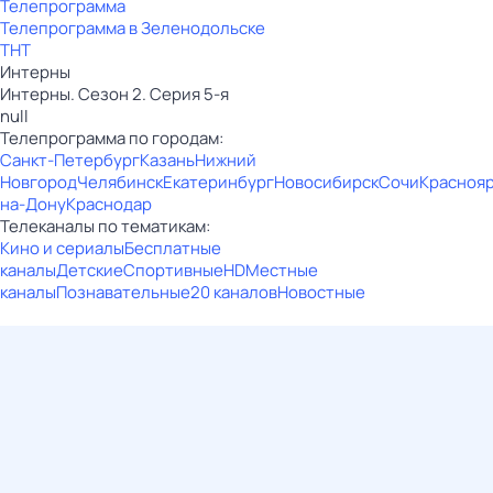
Телепрограмма
Телепрограмма в Зеленодольске
ТНТ
Интерны
Интерны. Сезон 2. Серия 5-я
null
Телепрограмма по городам:
Санкт-Петербург
Казань
Нижний
Новгород
Челябинск
Екатеринбург
Новосибирск
Сочи
Красноя
на-Дону
Краснодар
Телеканалы по тематикам:
Кино и сериалы
Бесплатные
каналы
Детские
Спортивные
HD
Местные
каналы
Познавательные
20 каналов
Новостные