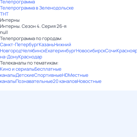
Телепрограмма
Телепрограмма в Зеленодольске
ТНТ
Интерны
Интерны. Сезон 4. Серия 26-я
null
Телепрограмма по городам:
Санкт-Петербург
Казань
Нижний
Новгород
Челябинск
Екатеринбург
Новосибирск
Сочи
Красноя
на-Дону
Краснодар
Телеканалы по тематикам:
Кино и сериалы
Бесплатные
каналы
Детские
Спортивные
HD
Местные
каналы
Познавательные
20 каналов
Новостные