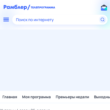
Поиск по интернету
Главная
Моя программа
Премьеры недели
Выходн