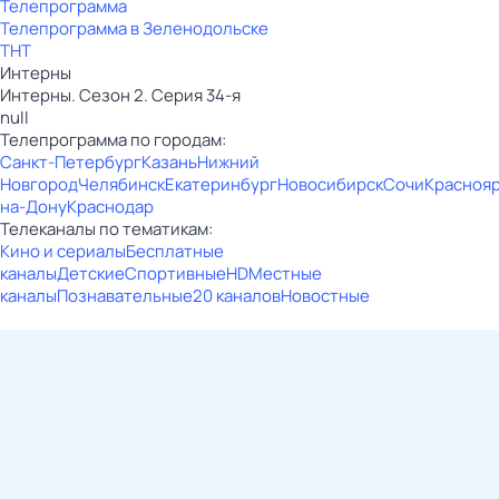
Телепрограмма
Телепрограмма в Зеленодольске
ТНТ
Интерны
Интерны. Сезон 2. Серия 34-я
null
Телепрограмма по городам:
Санкт-Петербург
Казань
Нижний
Новгород
Челябинск
Екатеринбург
Новосибирск
Сочи
Красноя
на-Дону
Краснодар
Телеканалы по тематикам:
Кино и сериалы
Бесплатные
каналы
Детские
Спортивные
HD
Местные
каналы
Познавательные
20 каналов
Новостные