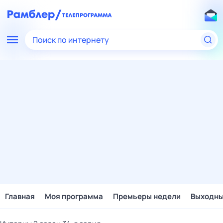
Поиск по интернету
Главная
Моя программа
Премьеры недели
Выходн