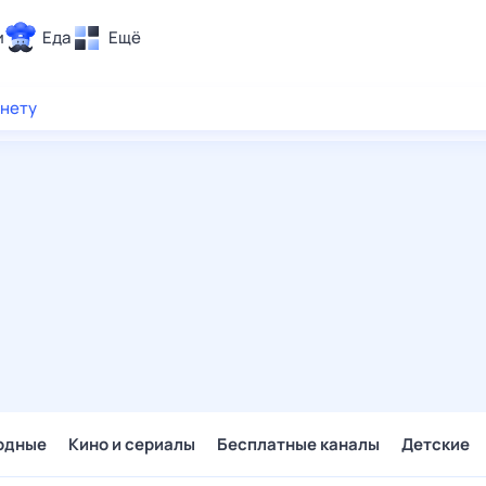
и
Еда
Ещё
Почта
рнету
ия и отдых
Поиск
Погода
ТВ-программа
и и тренды
 ситуации
 вместе
Помощь
одные
Кино и сериалы
Бесплатные каналы
Детские