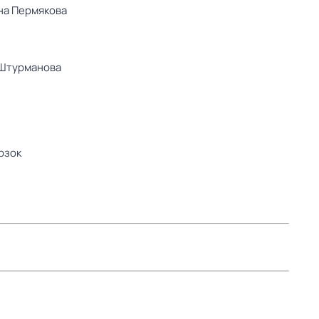
на Пермякова
Штурманова
рзок