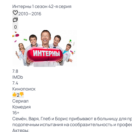
Интерны 1 сезон 42-я серия
2010
—
2016
0
7.8
IMDb
7.4
Кинопоиск
2
Сериал
Комедия
16
+
Семён, Варя, Глеб и Борис прибывают в больницу для 
подопечным испытания на сообразительность и профес
Актеры: