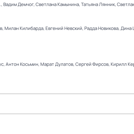
.,
Вадим Демчог,
Светлана Камынина,
Татьяна Лянник,
Светла
в,
Милан Килибарда,
Евгений Невский,
Радда Новикова,
Дина 
ус,
Антон Косьмин,
Марат Дулатов,
Сергей Фирсов,
Кирилл Ке