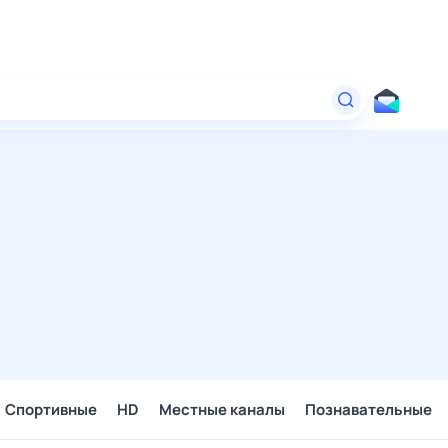
Спортивные
HD
Местные каналы
Познавательные