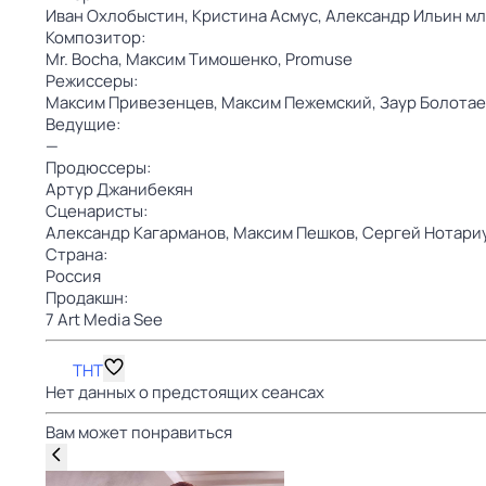
Иван Охлобыстин,
Кристина Асмус,
Александр Ильин мл
Композитор:
Mr. Bocha,
Максим Тимошенко,
Promuse
Режиссеры:
Максим Привезенцев,
Максим Пежемский,
Заур Болотае
Ведущие:
—
Продюссеры:
Артур Джанибекян
Сценаристы:
Александр Кагарманов,
Максим Пешков,
Сергей Нотари
Страна:
Россия
Продакшн:
7 Art Media See
ТНТ
Нет данных о предстоящих сеансах
Вам может понравиться