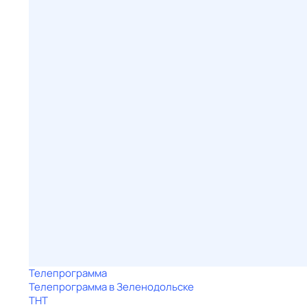
Телепрограмма
Телепрограмма в Зеленодольске
ТНТ