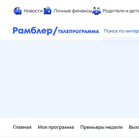
Новости
Личные финансы
Родители и дет
Здоровье
Поиск по инте
Развлечен
Дом и уют
Спорт
Карьера
Авто
Технологи
Жизненные
Сберегаем
Гороскопы
Главная
Моя программа
Премьеры недели
Вых