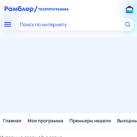
Поиск по интернету
Главная
Моя программа
Премьеры недели
Выходн