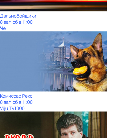
Дальнобойщики
8 авг, сб в 11:00
Че
Комиссар Рекс
8 авг, сб в 11:00
Viju TV1000