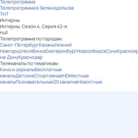
Телепрограмма
Телепрограмма в Зеленодольске
ТНТ
Интерны
Интерны. Сезон 4. Серия 42-я
null
Телепрограмма по городам:
Санкт-Петербург
Казань
Нижний
Новгород
Челябинск
Екатеринбург
Новосибирск
Сочи
Красноя
на-Дону
Краснодар
Телеканалы по тематикам:
Кино и сериалы
Бесплатные
каналы
Детские
Спортивные
HD
Местные
каналы
Познавательные
20 каналов
Новостные