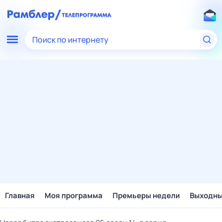
Поиск по интернету
Главная
Моя программа
Премьеры недели
Выходн