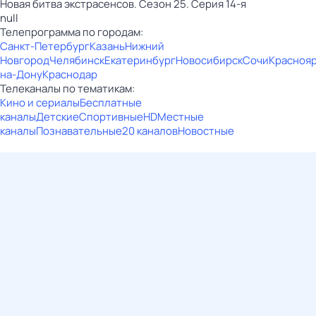
Новая битва экcтраcенсов. Сезон 25. Серия 14-я
null
Телепрограмма по городам:
Санкт-Петербург
Казань
Нижний
Новгород
Челябинск
Екатеринбург
Новосибирск
Сочи
Красноя
на-Дону
Краснодар
Телеканалы по тематикам:
Кино и сериалы
Бесплатные
каналы
Детские
Спортивные
HD
Местные
каналы
Познавательные
20 каналов
Новостные