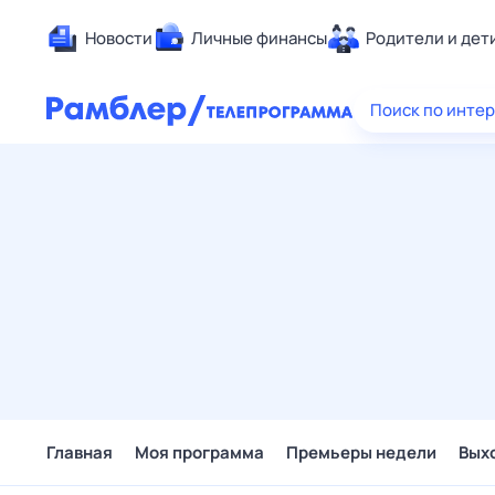
Новости
Личные финансы
Родители и дет
Здоровье
Поиск по инте
Развлечен
Дом и уют
Спорт
Карьера
Авто
Технологи
Жизненные
Сберегаем
Гороскопы
Главная
Моя программа
Премьеры недели
Вых