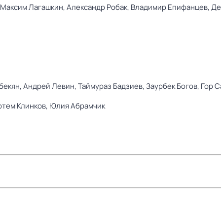
Максим Лагашкин,
Александр Робак,
Владимир Епифанцев,
Де
бекян,
Андрей Левин,
Таймураз Бадзиев,
Заурбек Богов,
Гор С
ртем Клинков,
Юлия Абрамчик