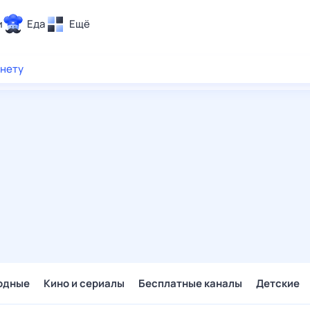
и
Еда
Ещё
Почта
рнету
ия и отдых
Поиск
Погода
ТВ-программа
и и тренды
 ситуации
 вместе
Помощь
одные
Кино и сериалы
Бесплатные каналы
Детские