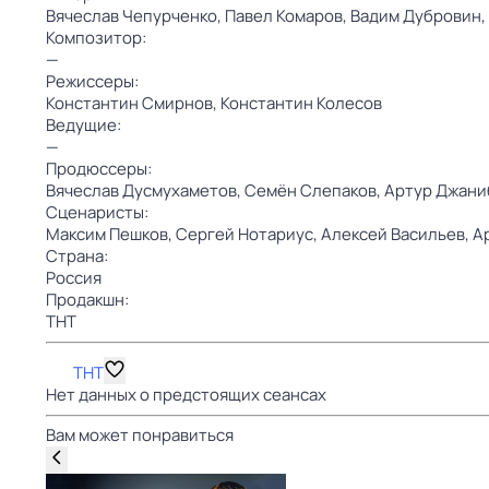
Вячеслав Чепурченко,
Павел Комаров,
Вадим Дубровин,
Композитор:
—
Режиссеры:
Константин Смирнов,
Константин Колесов
Ведущие:
—
Продюссеры:
Вячеслав Дусмухаметов,
Семён Слепаков,
Артур Джани
Сценаристы:
Максим Пешков,
Сергей Нотариус,
Алексей Васильев,
А
Страна:
Россия
Продакшн:
ТНТ
ТНТ
Нет данных о предстоящих сеансах
Вам может понравиться