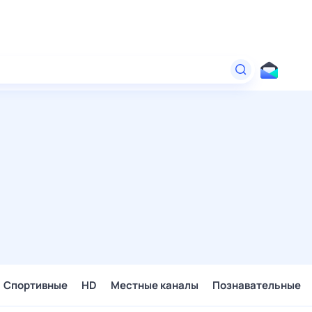
Спортивные
HD
Местные каналы
Познавательные