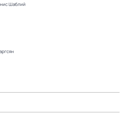
нис Шаблий
аргсян