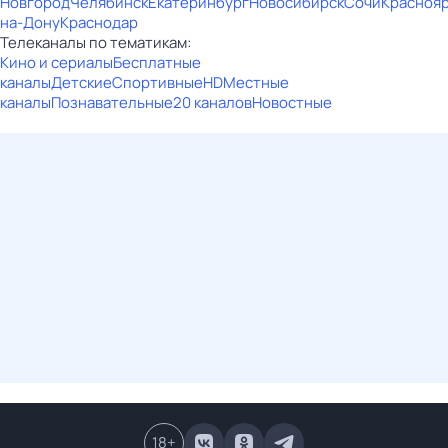
Новгород
Челябинск
Екатеринбург
Новосибирск
Сочи
Красноя
на-Дону
Краснодар
Телеканалы по тематикам:
Кино и сериалы
Бесплатные
каналы
Детские
Спортивные
HD
Местные
каналы
Познавательные
20 каналов
Новостные
18
+