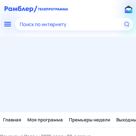
Поиск по интернету
Главная
Моя программа
Премьеры недели
Выходн