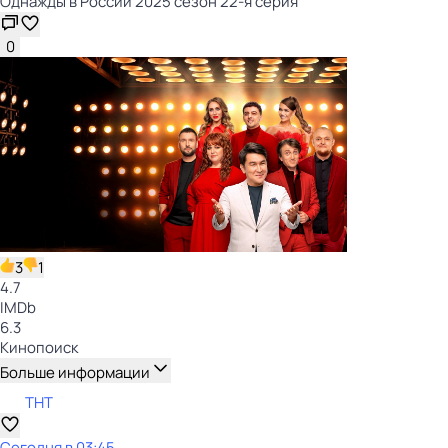
Однажды в России 2025 сезон 22-я серия
0
3
1
4.7
IMDb
6.3
Кинопоиск
Больше информации
ТНТ
Сегодня в 03:45