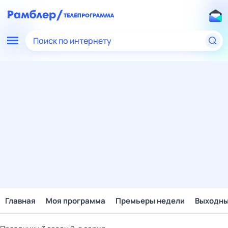
Поиск по интернету
Главная
Моя программа
Премьеры недели
Выходн