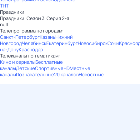
ТНТ
Праздники
Праздники. Сезон 3. Серия 2-я
null
Телепрограмма по городам:
Санкт-Петербург
Казань
Нижний
Новгород
Челябинск
Екатеринбург
Новосибирск
Сочи
Красноя
на-Дону
Краснодар
Телеканалы по тематикам:
Кино и сериалы
Бесплатные
каналы
Детские
Спортивные
HD
Местные
каналы
Познавательные
20 каналов
Новостные