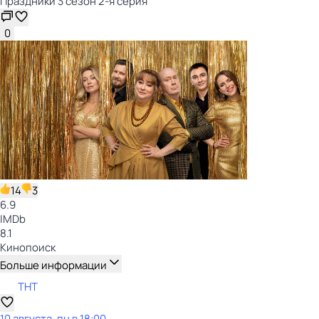
Праздники 3 сезон 2-я серия
0
14
3
6.9
IMDb
8.1
Кинопоиск
Больше информации
ТНТ
10 августа, пн в 18:00