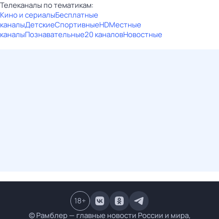
Телеканалы по тематикам:
Кино и сериалы
Бесплатные
каналы
Детские
Спортивные
HD
Местные
каналы
Познавательные
20 каналов
Новостные
18
+
© Рамблер — главные новости России и мира,