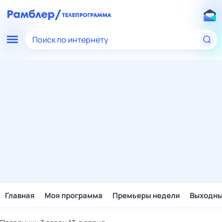
Поиск по интернету
Главная
Моя программа
Премьеры недели
Выходн