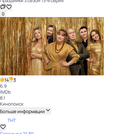
Праздники 3 сезон 13-я серия
0
14
3
6.9
IMDb
8.1
Кинопоиск
Больше информации
ТНТ
Сегодня в 21:30