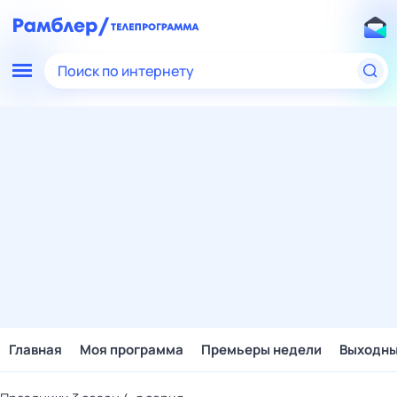
Поиск по интернету
Главная
Моя программа
Премьеры недели
Выходн