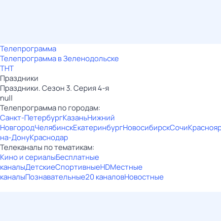
Телепрограмма
Телепрограмма в Зеленодольске
ТНТ
Праздники
Праздники. Сезон 3. Серия 4-я
null
Телепрограмма по городам:
Санкт-Петербург
Казань
Нижний
Новгород
Челябинск
Екатеринбург
Новосибирск
Сочи
Красноя
на-Дону
Краснодар
Телеканалы по тематикам:
Кино и сериалы
Бесплатные
каналы
Детские
Спортивные
HD
Местные
каналы
Познавательные
20 каналов
Новостные