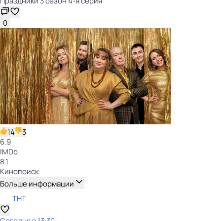
Праздники 3 сезон 4-я серия
0
14
3
6.9
IMDb
8.1
Кинопоиск
Больше информации
ТНТ
Сегодня в 13:30