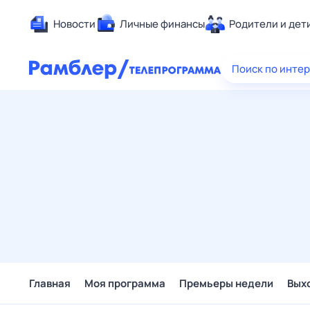
Новости
Личные финансы
Родители и дет
Здоровье
Поиск по инте
Развлечен
Дом и уют
Спорт
Карьера
Авто
Технологи
Жизненные
Сберегаем
Гороскопы
Главная
Моя программа
Премьеры недели
Вых