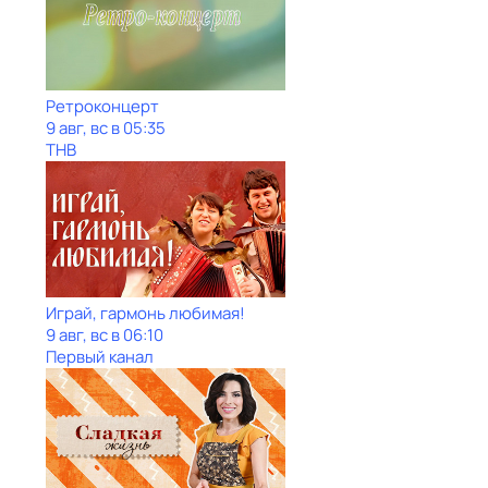
Ретроконцерт
9 авг, вс в 05:35
ТНВ
Играй, гармонь любимая!
9 авг, вс в 06:10
Первый канал