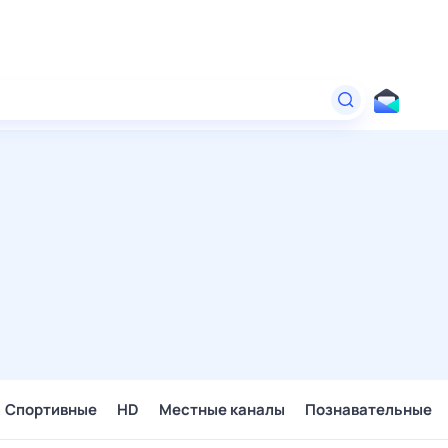
Спортивные
HD
Местные каналы
Познавательные