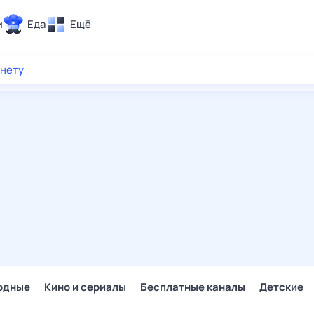
и
Еда
Ещё
Почта
рнету
ия и отдых
Поиск
Погода
ТВ-программа
и и тренды
 ситуации
 вместе
Помощь
одные
Кино и сериалы
Бесплатные каналы
Детские