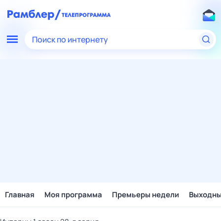
Поиск по интернету
Главная
Моя программа
Премьеры недели
Выходн