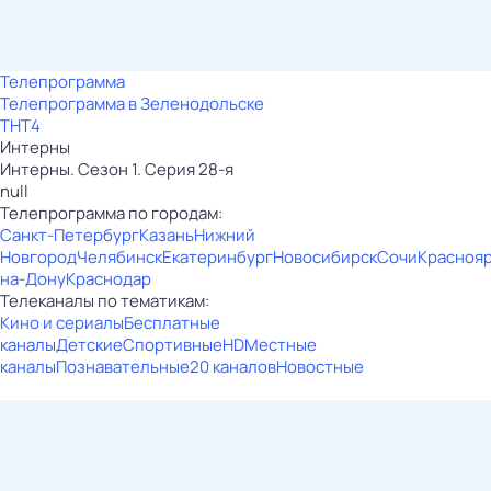
Телепрограмма
Телепрограмма в Зеленодольске
ТНТ4
Интерны
Интерны. Сезон 1. Серия 28-я
null
Телепрограмма по городам:
Санкт-Петербург
Казань
Нижний
Новгород
Челябинск
Екатеринбург
Новосибирск
Сочи
Красноя
на-Дону
Краснодар
Телеканалы по тематикам:
Кино и сериалы
Бесплатные
каналы
Детские
Спортивные
HD
Местные
каналы
Познавательные
20 каналов
Новостные