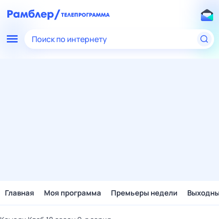
Поиск по интернету
Главная
Моя программа
Премьеры недели
Выходн