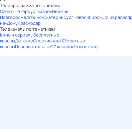
Телепрограмма по городам:
Санкт-Петербург
Казань
Нижний
Новгород
Челябинск
Екатеринбург
Новосибирск
Сочи
Красноя
на-Дону
Краснодар
Телеканалы по тематикам:
Кино и сериалы
Бесплатные
каналы
Детские
Спортивные
HD
Местные
каналы
Познавательные
20 каналов
Новостные