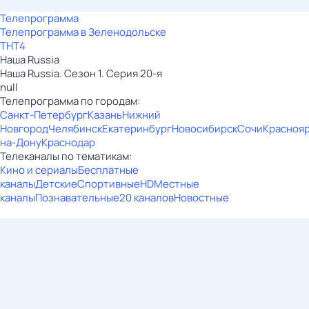
Телепрограмма
Телепрограмма в Зеленодольске
ТНТ4
Наша Russia
Наша Russia. Сезон 1. Серия 20-я
null
Телепрограмма по городам:
Санкт-Петербург
Казань
Нижний
Новгород
Челябинск
Екатеринбург
Новосибирск
Сочи
Красноя
на-Дону
Краснодар
Телеканалы по тематикам:
Кино и сериалы
Бесплатные
каналы
Детские
Спортивные
HD
Местные
каналы
Познавательные
20 каналов
Новостные