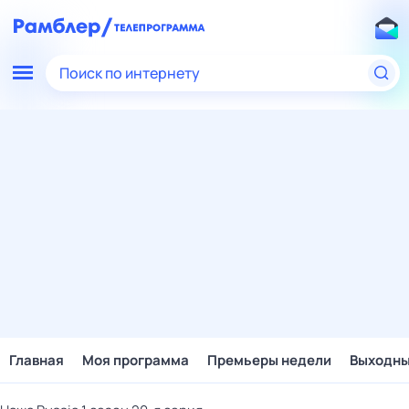
Поиск по интернету
Главная
Моя программа
Премьеры недели
Выходн