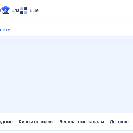
и
Еда
Ещё
Почта
рнету
ия и отдых
Поиск
Погода
ТВ-программа
и и тренды
 ситуации
 вместе
Помощь
одные
Кино и сериалы
Бесплатные каналы
Детские