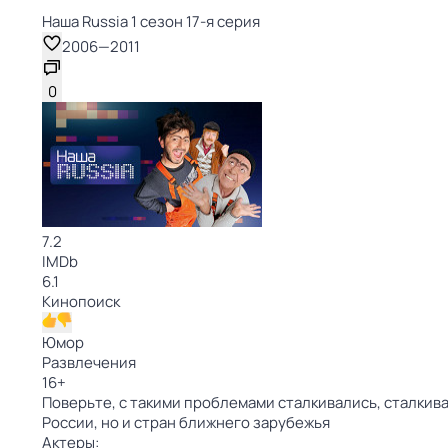
Наша Russia 1 сезон 17-я серия
2006
—
2011
0
7.2
IMDb
6.1
Кинопоиск
Юмор
Развлечения
16
+
Поверьте, с такими проблемами сталкивались, сталкив
России, но и стран ближнего зарубежья
Актеры: