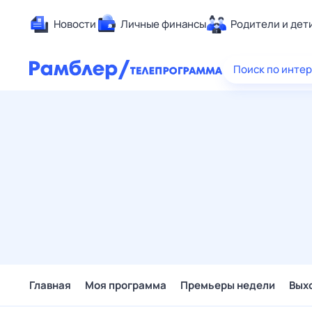
Новости
Личные финансы
Родители и дет
Здоровье
Поиск по инте
Развлечен
Дом и уют
Спорт
Карьера
Авто
Технологи
Жизненные
Сберегаем
Гороскопы
Главная
Моя программа
Премьеры недели
Вых