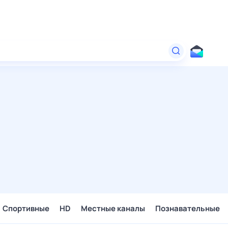
Спортивные
HD
Местные каналы
Познавательные