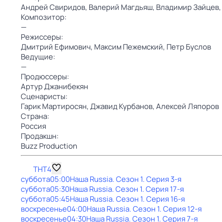
Андрей Свиридов,
Валерий Магдьяш,
Владимир Зайцев
Композитор:
—
Режиссеры:
Дмитрий Ефимович,
Максим Пежемский,
Петр Буслов
Ведущие:
—
Продюссеры:
Артур Джанибекян
Сценаристы:
Гарик Мартиросян,
Джавид Курбанов,
Алексей Ляпоров
Страна:
Россия
Продакшн:
Buzz Production
ТНТ4
суббота
05:00
Наша Russia
. Сезон 1
. Серия 3-я
суббота
05:30
Наша Russia
. Сезон 1
. Серия 17-я
суббота
05:45
Наша Russia
. Сезон 1
. Серия 16-я
воскресенье
04:00
Наша Russia
. Сезон 1
. Серия 12-я
воскресенье
04:30
Наша Russia
. Сезон 1
. Серия 7-я