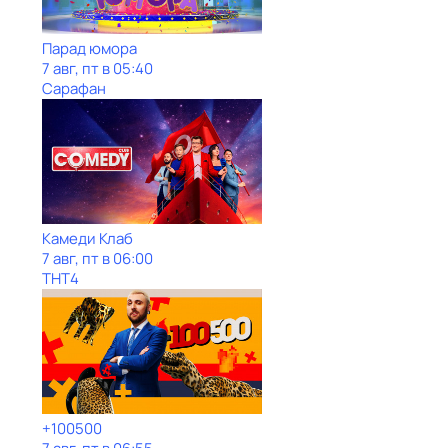
Парад юмора
7 авг, пт в 05:40
Сарафан
Камеди Клаб
7 авг, пт в 06:00
ТНТ4
+100500