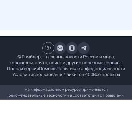
18
+
© Рамблер — главные новости России и мира,
гороскопы, почта, поиск и другие полезные сервисы
Полная версия
Помощь
Политика конфиденциальности
Условия использования
Лайки
Топ-100
Все проекты
На информационном ресурсе применяются
рекомендательные технологии в соответствии с
Правилами