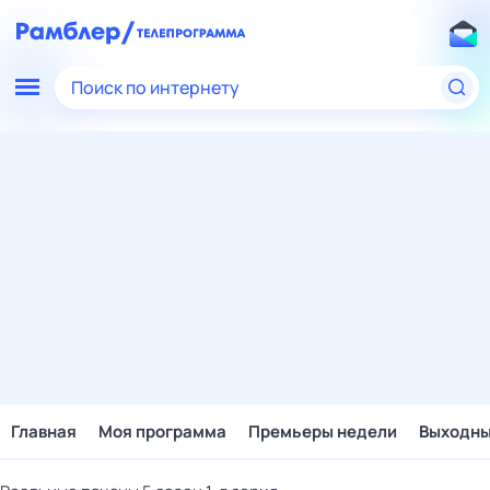
Поиск по интернету
Главная
Моя программа
Премьеры недели
Выходн