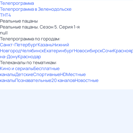
Телепрограмма
Телепрограмма в Зеленодольске
ТНТ4
Реальные пацаны
Реальные пацаны. Сезон 5. Серия 1-я
null
Телепрограмма по городам:
Санкт-Петербург
Казань
Нижний
Новгород
Челябинск
Екатеринбург
Новосибирск
Сочи
Красноя
на-Дону
Краснодар
Телеканалы по тематикам:
Кино и сериалы
Бесплатные
каналы
Детские
Спортивные
HD
Местные
каналы
Познавательные
20 каналов
Новостные