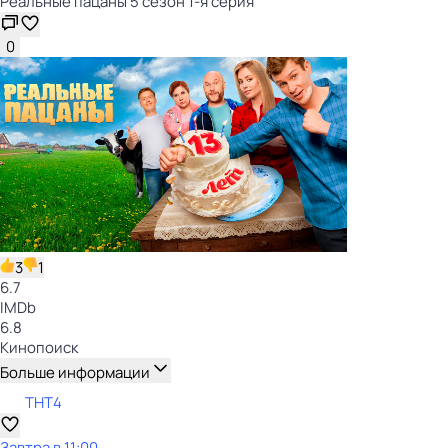
Реальные пацаны 5 сезон 1-я серия
0
3
1
6.7
IMDb
6.8
Кинопоиск
Больше информации
ТНТ4
Завтра в 11:00