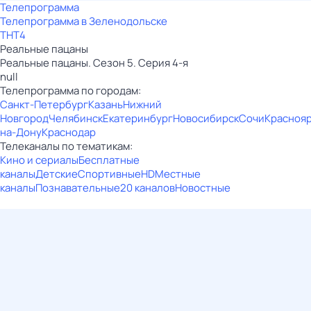
Телепрограмма
Телепрограмма в Зеленодольске
ТНТ4
Реальные пацаны
Реальные пацаны. Сезон 5. Серия 4-я
null
Телепрограмма по городам:
Санкт-Петербург
Казань
Нижний
Новгород
Челябинск
Екатеринбург
Новосибирск
Сочи
Красноя
на-Дону
Краснодар
Телеканалы по тематикам:
Кино и сериалы
Бесплатные
каналы
Детские
Спортивные
HD
Местные
каналы
Познавательные
20 каналов
Новостные