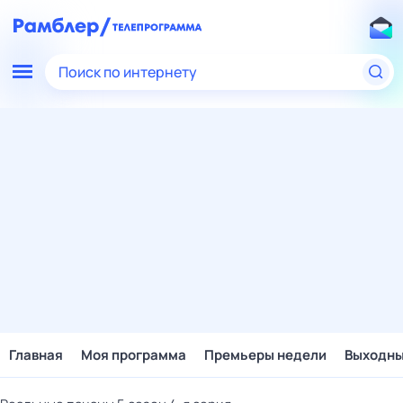
Поиск по интернету
Главная
Моя программа
Премьеры недели
Выходн