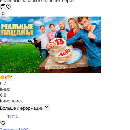
Реальные пацаны 5 сезон 4-я серия
0
3
1
6.7
IMDb
6.8
Кинопоиск
Больше информации
ТНТ4
Завтра в 11:00