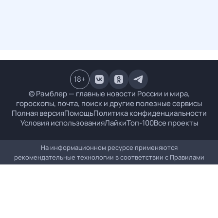
18
+
© Рамблер — главные новости России и мира,
гороскопы, почта, поиск и другие полезные сервисы
Полная версия
Помощь
Политика конфиденциальности
Условия использования
Лайки
Топ-100
Все проекты
На информационном ресурсе применяются
рекомендательные технологии в соответствии с
Правилами