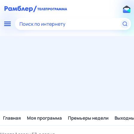
Поиск по интернету
Главная
Моя программа
Премьеры недели
Выходн