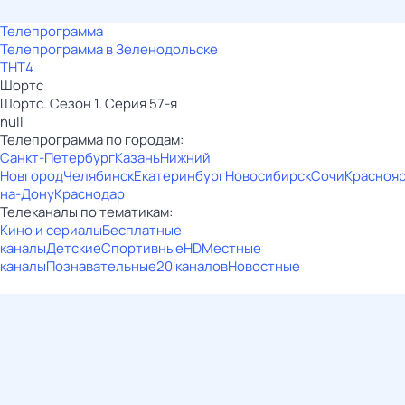
Телепрограмма
Телепрограмма в Зеленодольске
ТНТ4
Шортс
Шортс. Сезон 1. Серия 57-я
null
Телепрограмма по городам:
Санкт-Петербург
Казань
Нижний
Новгород
Челябинск
Екатеринбург
Новосибирск
Сочи
Красноя
на-Дону
Краснодар
Телеканалы по тематикам:
Кино и сериалы
Бесплатные
каналы
Детские
Спортивные
HD
Местные
каналы
Познавательные
20 каналов
Новостные