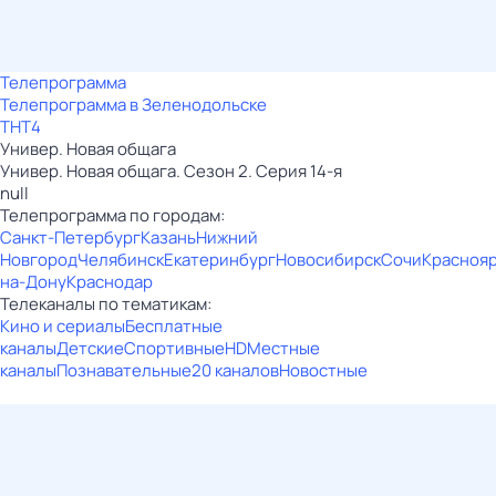
Телепрограмма
Телепрограмма в Зеленодольске
ТНТ4
Универ. Новая общага
Универ. Новая общага. Сезон 2. Серия 14-я
null
Телепрограмма по городам:
Санкт-Петербург
Казань
Нижний
Новгород
Челябинск
Екатеринбург
Новосибирск
Сочи
Красноя
на-Дону
Краснодар
Телеканалы по тематикам:
Кино и сериалы
Бесплатные
каналы
Детские
Спортивные
HD
Местные
каналы
Познавательные
20 каналов
Новостные