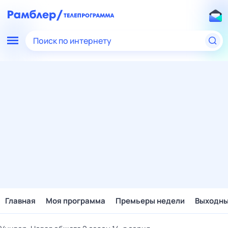
Поиск по интернету
Главная
Моя программа
Премьеры недели
Выходн