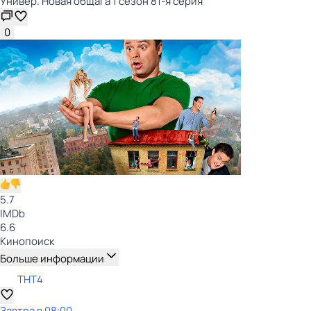
Универ. Новая общага 1 сезон 81-я серия
0
5.7
IMDb
6.6
Кинопоиск
Больше информации
ТНТ4
Завтра в 08:00