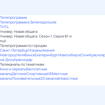
Телепрограмма
Телепрограмма в Зеленодольске
ТНТ4
Универ. Новая общага
Универ. Новая общага. Сезон 1. Серия 81-я
null
Телепрограмма по городам:
Санкт-Петербург
Казань
Нижний
Новгород
Челябинск
Екатеринбург
Новосибирск
Сочи
Красноя
на-Дону
Краснодар
Телеканалы по тематикам:
Кино и сериалы
Бесплатные
каналы
Детские
Спортивные
HD
Местные
каналы
Познавательные
20 каналов
Новостные