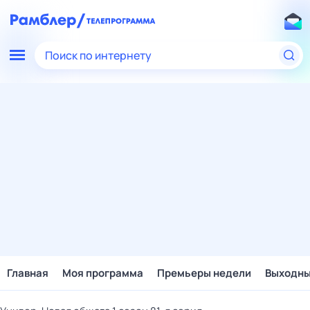
Поиск по интернету
Главная
Моя программа
Премьеры недели
Выходн