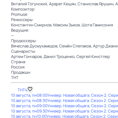
Виталий Гогунский,
Арарат Кещян,
Станислав Ярушин,
А
Композитор:
Promuse
Режиссеры:
Константин Смирнов,
Максим Зыков,
Шота Гамисония
Ведущие:
—
Продюссеры:
Вячеслав Дусмухамедов,
Семён Слепаков,
Артур Джани
Сценаристы:
Артем Гончаров,
Данил Троценко,
Сергей Кинстлер
Страна:
Россия
Продакшн:
ТНТ
ТНТ4
10 августа, пн
08:00
Универ. Новая общага
. Сезон 2
. Сери
10 августа, пн
08:30
Универ. Новая общага
. Сезон 2
. Сери
10 августа, пн
09:00
Универ. Новая общага
. Сезон 2
. Сери
10 августа, пн
09:30
Универ. Новая общага
. Сезон 2
. Сери
10 августа, пн
10:00
Универ. Новая общага
. Сезон 2
. Сери