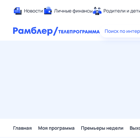
Новости
Личные финансы
Родители и дет
Здоровье
Поиск по инте
Развлечен
Дом и уют
Спорт
Карьера
Авто
Технологи
Жизненные
Сберегаем
Гороскопы
Главная
Моя программа
Премьеры недели
Вых