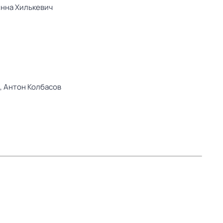
нна Хилькевич
,
Антон Колбасов