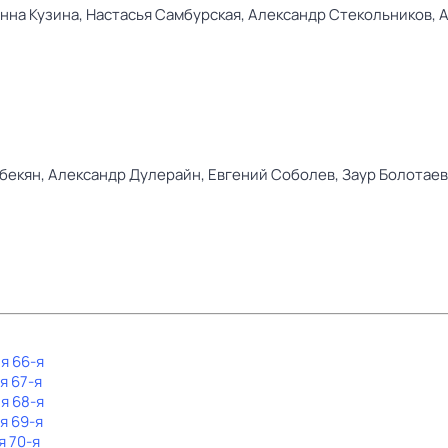
нна Кузина,
Настасья Самбурская,
Александр Стекольников,
А
бекян,
Александр Дулерайн,
Евгений Соболев,
Заур Болотаев
я 66-я
я 67-я
я 68-я
я 69-я
я 70-я