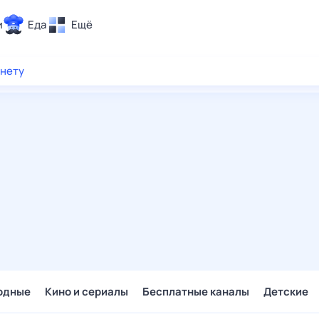
и
Еда
Ещё
Почта
рнету
ия и отдых
Поиск
Погода
ТВ-программа
и и тренды
 ситуации
 вместе
Помощь
одные
Кино и сериалы
Бесплатные каналы
Детские