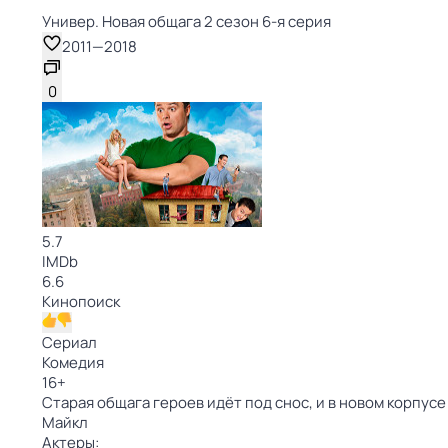
Универ. Новая общага 2 сезон 6-я серия
2011
—
2018
0
5.7
IMDb
6.6
Кинопоиск
Сериал
Комедия
16
+
Старая общага героев идёт под снос, и в новом корпусе
Майкл
Актеры: