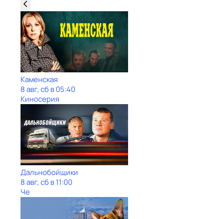
Каменская
8 авг, сб в 05:40
Киносерия
Дальнобойщики
8 авг, сб в 11:00
Че