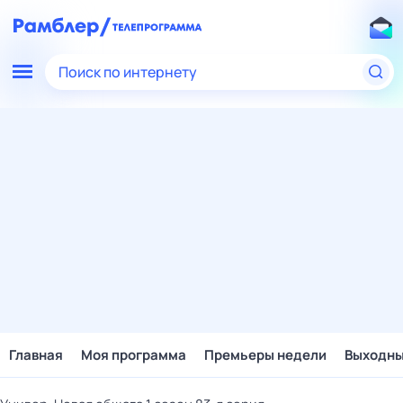
Поиск по интернету
Главная
Моя программа
Премьеры недели
Выходн