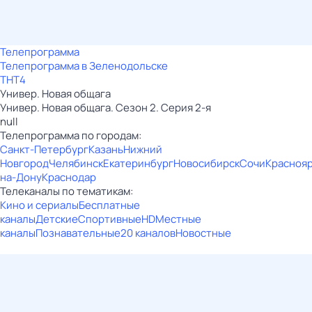
Телепрограмма
Телепрограмма в Зеленодольске
ТНТ4
Универ. Новая общага
Универ. Новая общага. Сезон 2. Серия 2-я
null
Телепрограмма по городам:
Санкт-Петербург
Казань
Нижний
Новгород
Челябинск
Екатеринбург
Новосибирск
Сочи
Красноя
на-Дону
Краснодар
Телеканалы по тематикам:
Кино и сериалы
Бесплатные
каналы
Детские
Спортивные
HD
Местные
каналы
Познавательные
20 каналов
Новостные