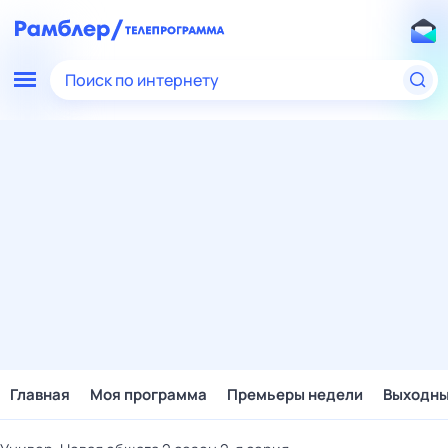
Поиск по интернету
Главная
Моя программа
Премьеры недели
Выходн