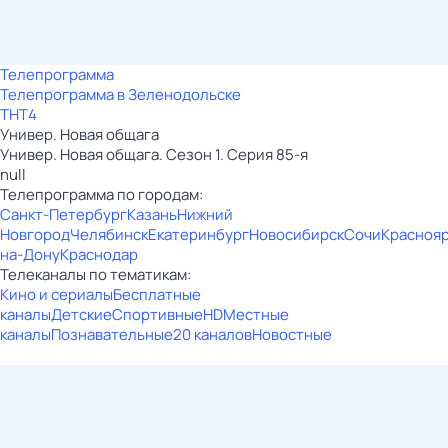
Телепрограмма
Телепрограмма в Зеленодольске
ТНТ4
Универ. Новая общага
Универ. Новая общага. Сезон 1. Серия 85-я
null
Телепрограмма по городам:
Санкт-Петербург
Казань
Нижний
Новгород
Челябинск
Екатеринбург
Новосибирск
Сочи
Красноя
на-Дону
Краснодар
Телеканалы по тематикам:
Кино и сериалы
Бесплатные
каналы
Детские
Спортивные
HD
Местные
каналы
Познавательные
20 каналов
Новостные