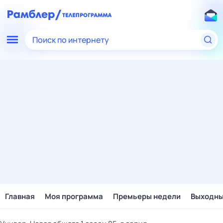
Поиск по интернету
Главная
Моя программа
Премьеры недели
Выходн