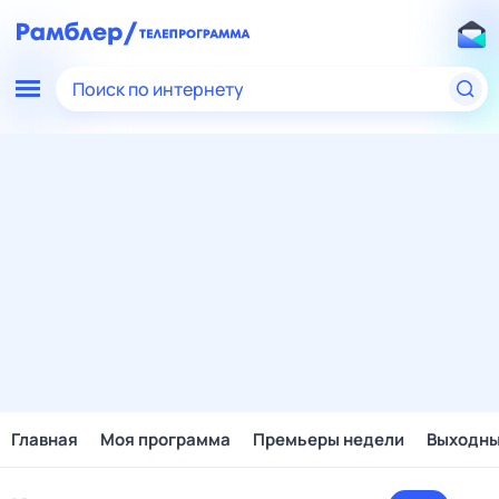
Поиск по интернету
Главная
Моя программа
Премьеры недели
Выходн