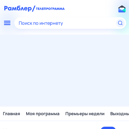
Поиск по интернету
Главная
Моя программа
Премьеры недели
Выходн