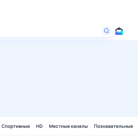
Спортивные
HD
Местные каналы
Познавательные