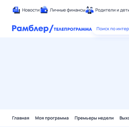
Новости
Личные финансы
Родители и дет
Здоровье
Поиск по инте
Развлечен
Дом и уют
Спорт
Карьера
Авто
Технологи
Жизненные
Сберегаем
Гороскопы
Главная
Моя программа
Премьеры недели
Вых