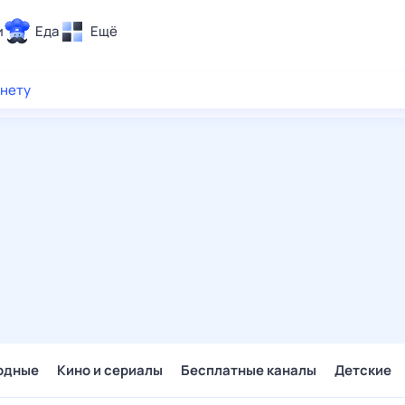
и
Еда
Ещё
Почта
рнету
ия и отдых
Поиск
Погода
ТВ-программа
и и тренды
 ситуации
 вместе
Помощь
одные
Кино и сериалы
Бесплатные каналы
Детские