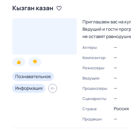
Кызган казан
Приглашаем вас на кул
Ведущий и гости прог
не оставят равнодуш
—
Актеры:
—
Композитор:
—
Режиссеры:
Познавательное
—
Ведущие:
Информация
—
Продюссеры:
6
+
—
Сценаристы:
Россия
Страна:
—
Продакшн: