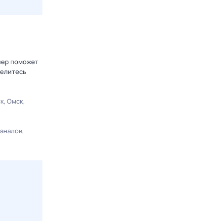
блер поможет
делитесь
ск
Омск
каналов