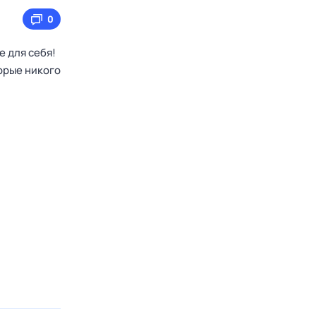
0
е для себя!
орые никого