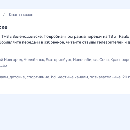
Кызган казан
ске
ле ТНВ в Зеленодольске. Подробная программа передач на ТВ от Рам
Добавляйте передачи в избранное, читайте отзывы телезрителей и 
й Новгород
Челябинск
Екатеринбург
Новосибирск
Сочи
Краснояр
одар
налы
детские
спортивные
hd
местные каналы
познавательные
20 