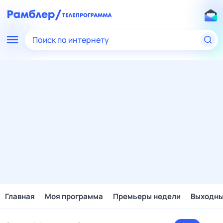
Поиск по интернету
Главная
Моя программа
Премьеры недели
Выходн