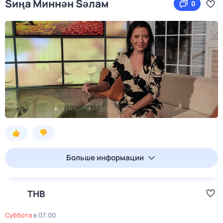
Sиңа Mиннән Sәлам
0
Больше информации
ТНВ
суббота
в
07:00