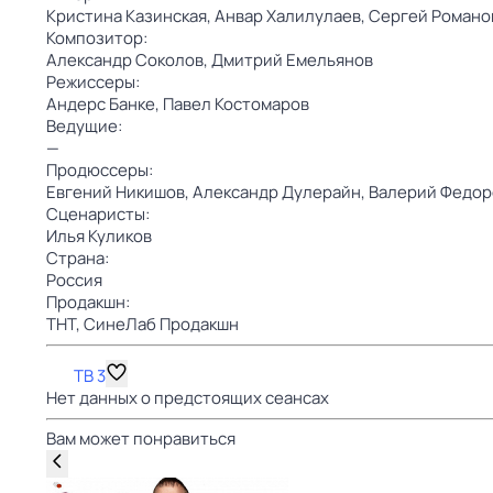
Кристина Казинская,
Анвар Халилулаев,
Сергей Романо
Композитор:
Александр Соколов,
Дмитрий Емельянов
Режиссеры:
Андерс Банке,
Павел Костомаров
Ведущие:
—
Продюссеры:
Евгений Никишов,
Александр Дулерайн,
Валерий Федор
Сценаристы:
Илья Куликов
Страна:
Россия
Продакшн:
ТНТ,
СинеЛаб Продакшн
ТВ 3
Нет данных о предстоящих сеансах
Вам может понравиться