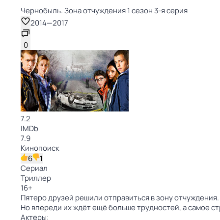
Чернобыль. Зона отчуждения 1 сезон 3-я серия
2014
—
2017
0
7.2
IMDb
7.9
Кинопоиск
6
1
Сериал
Триллер
16
+
Пятеро друзей решили отправиться в зону отчуждения. 
Но впереди их ждёт ещё больше трудностей, а самое с
Актеры: