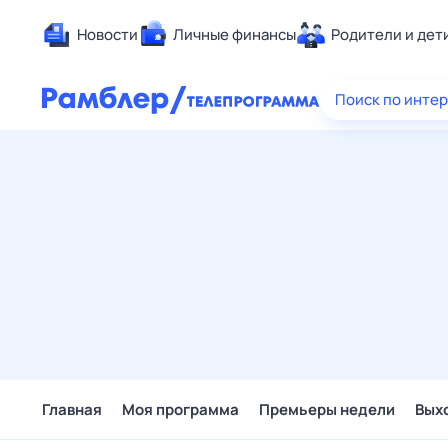
Новости
Личные финансы
Родители и дет
Здоровье
Поиск по инте
Развлечен
Дом и уют
Спорт
Карьера
Авто
Технологи
Жизненные
Сберегаем
Гороскопы
Главная
Моя программа
Премьеры недели
Вых