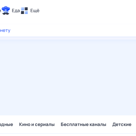
и
Еда
Ещё
Почта
рнету
ия и отдых
Поиск
Погода
ТВ-программа
и и тренды
 ситуации
 вместе
Помощь
одные
Кино и сериалы
Бесплатные каналы
Детские