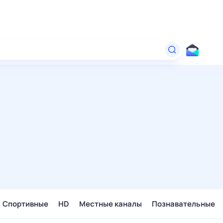
Спортивные
HD
Местные каналы
Познавательные