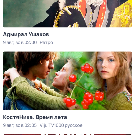
Адмирал Ушаков
9 авг, вс в 02:00
Ретро
КостяНика. Время лета
9 авг, вс в 02:05
Viju TV1000 русское