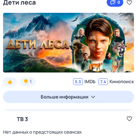
Дети леса
0
1
IMDb
Кинопоиск
5.3
7.4
Больше информации
ТВ 3
Нет данных о предстоящих сеансах