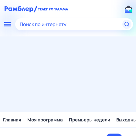
Поиск по интернету
Главная
Моя программа
Премьеры недели
Выходн