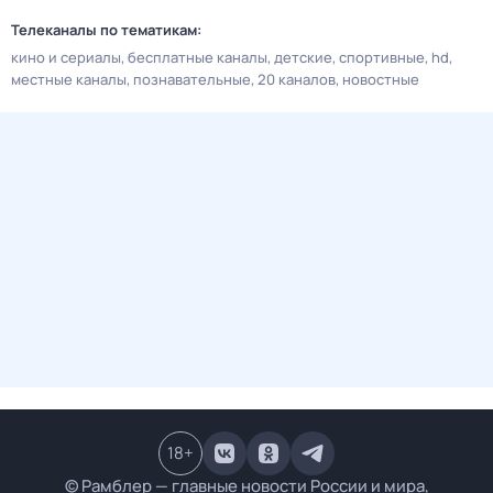
Телеканалы по тематикам:
кино и сериалы
бесплатные каналы
детские
спортивные
hd
местные каналы
познавательные
20 каналов
новостные
18
+
© Рамблер — главные новости России и мира,