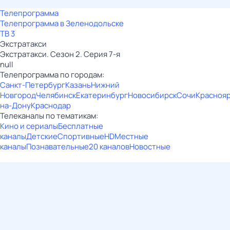
Телепрограмма
Телепрограмма в Зеленодольске
ТВ 3
Экстратакси
Экстратакси. Сезон 2. Серия 7-я
null
Телепрограмма по городам:
Санкт-Петербург
Казань
Нижний
Новгород
Челябинск
Екатеринбург
Новосибирск
Сочи
Красноя
на-Дону
Краснодар
Телеканалы по тематикам:
Кино и сериалы
Бесплатные
каналы
Детские
Спортивные
HD
Местные
каналы
Познавательные
20 каналов
Новостные