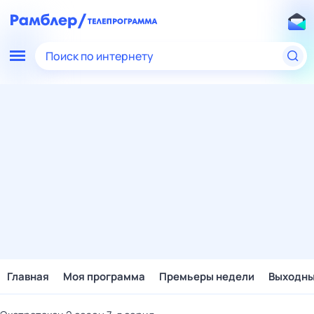
Поиск по интернету
Главная
Моя программа
Премьеры недели
Выходн