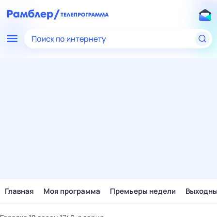
Поиск по интернету
Главная
Моя программа
Премьеры недели
Выходн