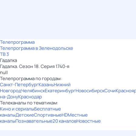
Телепрограмма
Телепрограмма в Зеленодольске
ТВ 3
Гадалка
Гадалка. Сезон 18. Серия 1740-я
null
Телепрограмма по городам:
Санкт-Петербург
Казань
Нижний
Новгород
Челябинск
Екатеринбург
Новосибирск
Сочи
Красноя
на-Дону
Краснодар
Телеканалы по тематикам:
Кино и сериалы
Бесплатные
каналы
Детские
Спортивные
HD
Местные
каналы
Познавательные
20 каналов
Новостные