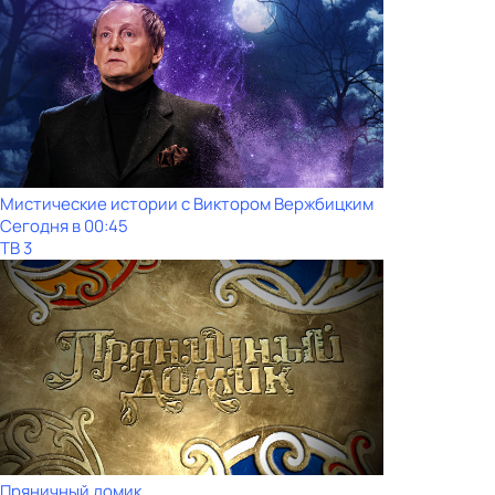
Мистические истории с Виктoром Bержбицким
Сегодня в 00:45
ТВ 3
Пряничный домик